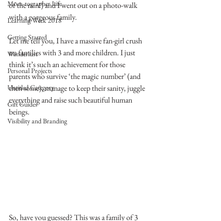
Mom-tographer Life
of the rain!) and I went out on a photo-walk 
with a gorgeous family.
Learning Week 2018
Getting Started
Let me tell you, I have a massive fan-girl crush 
on families with 3 and more children. I just 
Wanderlust
think it’s such an achievement for those 
Personal Projects
parents who survive ‘the magic number’ (and 
Untitled Category
then some), manage to keep their sanity, juggle 
everything and raise such beautiful human 
Gift Guides
beings.
Visibility and Branding
So, have you guessed? This was a family of 3 