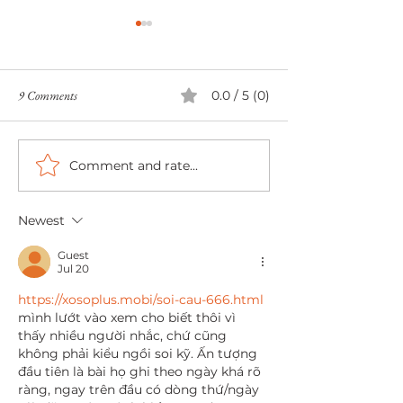
9 Comments
0.0 / 5 (0)
Comment and rate...
Celebrating YOU at the Mid
Aberdeen Family P
Year Celebration Retreat in
| in-home Session 
North East of Scotland with
Family
Newest
Success Formula Academy by
Aberdeen Brand and Headshot
Guest
Photographer
Jul 20
https://xosoplus.mobi/soi-cau-666.html
mình lướt vào xem cho biết thôi vì 
thấy nhiều người nhắc, chứ cũng 
không phải kiểu ngồi soi kỹ. Ấn tượng 
đầu tiên là bài họ ghi theo ngày khá rõ 
ràng, ngay trên đầu có dòng thứ/ngày 