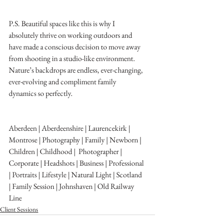
P.S. Beautiful spaces like this is why I 
absolutely thrive on working outdoors and 
have made a conscious decision to move away 
from shooting in a studio-like environment.
Nature’s backdrops are endless, ever-changing, 
ever-evolving and compliment family 
dynamics so perfectly.
Aberdeen | Aberdeenshire | Laurencekirk | 
Montrose | Photography | Family | Newborn | 
Children | Childhood |  Photographer | 
Corporate | Headshots | Business | Professional 
| Portraits | Lifestyle | Natural Light | Scotland 
| Family Session | Johnshaven | Old Railway 
Line
Client Sessions