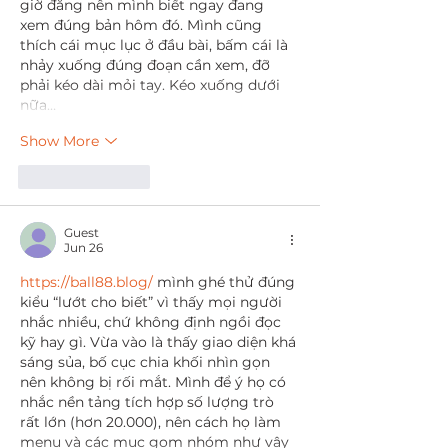
giờ đăng nên mình biết ngay đang 
xem đúng bản hôm đó. Mình cũng 
thích cái mục lục ở đầu bài, bấm cái là 
nhảy xuống đúng đoạn cần xem, đỡ 
phải kéo dài mỏi tay. Kéo xuống dưới 
nữa…
Show More
Like
Reply
Guest
Jun 26
https://ball88.blog/
 mình ghé thử đúng 
kiểu “lướt cho biết” vì thấy mọi người 
nhắc nhiều, chứ không định ngồi đọc 
kỹ hay gì. Vừa vào là thấy giao diện khá 
sáng sủa, bố cục chia khối nhìn gọn 
nên không bị rối mắt. Mình để ý họ có 
nhắc nền tảng tích hợp số lượng trò 
rất lớn (hơn 20.000), nên cách họ làm 
menu và các mục gom nhóm như vậy 