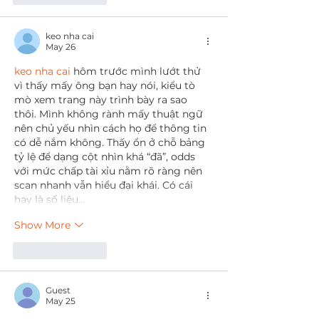
keo nha cai
May 26
keo nha cai
 hôm trước mình lướt thử 
vì thấy mấy ông bạn hay nói, kiểu tò 
mò xem trang này trình bày ra sao 
thôi. Mình không rành mấy thuật ngữ 
nên chủ yếu nhìn cách họ để thông tin 
có dễ nắm không. Thấy ổn ở chỗ bảng 
tỷ lệ để dạng cột nhìn khá “đã”, odds 
với mức chấp tài xỉu nằm rõ ràng nên 
scan nhanh vẫn hiểu đại khái. Có cái 
hay là số liệu…
Show More
Like
Reply
Guest
May 25