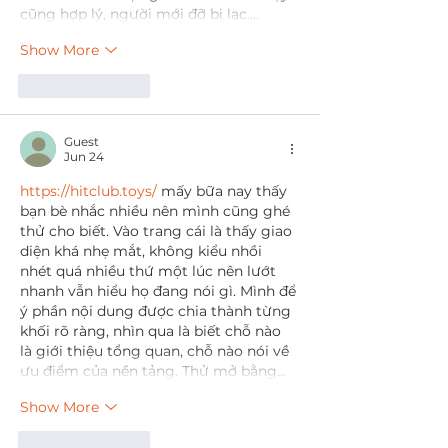
cũng hợp lý, người mới đỡ bị lạc.…
Show More
Like
Reply
Guest
Jun 24
https://hitclub.toys/
 mấy bữa nay thấy 
bạn bè nhắc nhiều nên mình cũng ghé 
thử cho biết. Vào trang cái là thấy giao 
diện khá nhẹ mắt, không kiểu nhồi 
nhét quá nhiều thứ một lúc nên lướt 
nhanh vẫn hiểu họ đang nói gì. Mình để 
ý phần nội dung được chia thành từng 
khối rõ ràng, nhìn qua là biết chỗ nào 
là giới thiệu tổng quan, chỗ nào nói về 
ưu điểm của nền tảng. Thử mở bằng…
Show More
Like
Reply