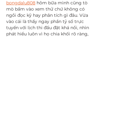
bongdalu808
 hôm bữa mình cũng tò 
mò bấm vào xem thử chứ không có 
ngồi đọc kỹ hay phân tích gì đâu. Vừa 
vào cái là thấy ngay phần tỷ số trực 
tuyến với lịch thi đấu đặt khá nổi, nhìn 
phát hiểu luôn vì họ chia khối rõ ràng, 
không bị rối chữ. Mình thích kiểu bố 
cục này vì lướt nhanh vẫn nắm được 
trận nào đang đá, trận nào sắp diễn ra. 
Có cái thanh chọn múi…
Show More
Like
Reply
Show more comments
BRAND PHOTOGRAPHY
BLOG